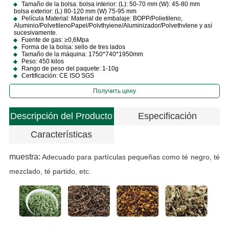
Tamaño de la bolsa: bolsa interior: (L): 50-70 mm (W): 45-80 mm
bolsa exterior: (L) 80-120 mm (W) 75-95 mm
Película Material: Material de embalaje: BOPP/Polietileno,
Aluminio/PolvetilenoPapel/Polvthyiene/Aluminizador/Polvethvlene y así
sucesivamente.
Fuente de gas: ≥0,6Mpa
Forma de la bolsa: sello de tres lados
Tamaño de la máquina: 1750*740*1950mm
Peso: 450 kilos
Rango de peso del paquete: 1-10g
Certificación: CE ISO SGS
Получить цену
Descripción del Producto
Especificación
Características
muestra:
Adecuado para partículas pequeñas como té negro, té
mezclado, té partido, etc.
L