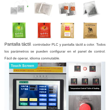
b
b
s
s
Pantalla táctil
:
controlador PLC y pantalla táctil a color. Todos
V
los parámetros se pueden configurar en el panel de control.
Fácil de operar, idioma conmutable.
l
F
T
d