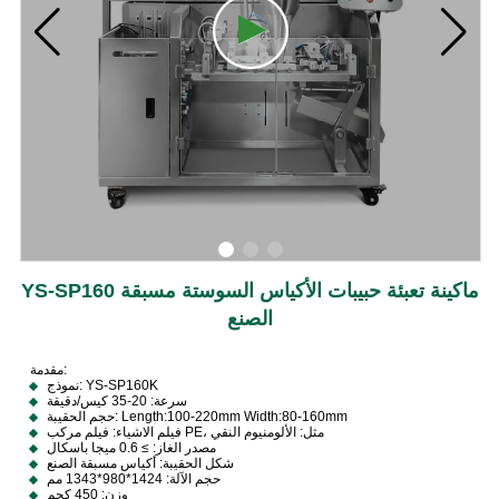
YS-SP160 ماكينة تعبئة حبيبات الأكياس السوستة مسبقة
الصنع
مقدمة:
نموذج: YS-SP160K
سرعة: 20-35 كيس/دقيقة
حجم الحقيبة: Length:100-220mm Width:80-160mm
فيلم الاشياء: فيلم مركب PE، مثل: الألومنيوم النقي
مصدر الغاز: ≥ 0.6 ميجا باسكال
شكل الحقيبة: أكياس مسبقة الصنع
حجم الآلة: 1424*980*1343 مم
وزن: 450 كجم