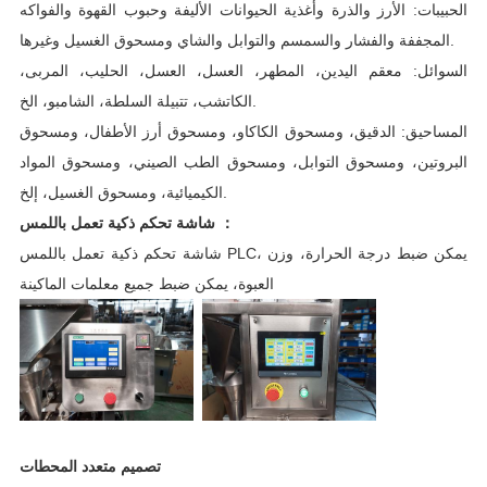
الحبيبات: الأرز والذرة وأغذية الحيوانات الأليفة وحبوب القهوة والفواكه
المجففة والفشار والسمسم والتوابل والشاي ومسحوق الغسيل وغيرها.
السوائل: معقم اليدين، المطهر، العسل، العسل، الحليب، المربى،
الكاتشب، تتبيلة السلطة، الشامبو، الخ.
المساحيق: الدقيق، ومسحوق الكاكاو، ومسحوق أرز الأطفال، ومسحوق
البروتين، ومسحوق التوابل، ومسحوق الطب الصيني، ومسحوق المواد
الكيميائية، ومسحوق الغسيل، إلخ.
شاشة تحكم ذكية تعمل باللمس ：
شاشة تحكم ذكية تعمل باللمس PLC، يمكن ضبط درجة الحرارة، وزن
العبوة، يمكن ضبط جميع معلمات الماكينة
تصميم متعدد المحطات