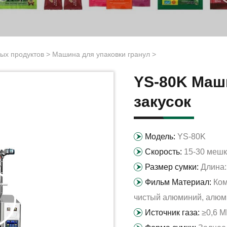
ых продуктов
>
Машина для упаковки гранул
>
YS-80K Маш
закусок
Модель:
YS-80K
Скорость:
15-30 мешк
Размер сумки:
Длина:
Фильм Материал:
Ком
чистый алюминий, алюми
Источник газа:
≥0,6 