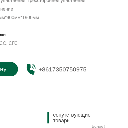
 уплотнение, трехстороннее уплотнение,
тнение
мм*900мм*1900мм
ки:
ИСО, СГС
ену
+8617350750975
сопутствующие
товары
Более》