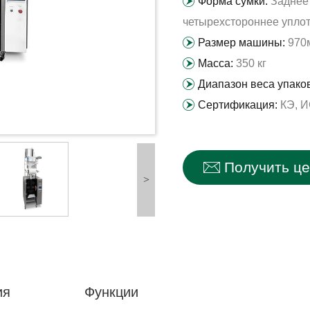
Форма сумки:
Заднее
четырехстороннее упло
Размер машины:
970
Масса:
350 кг
Диапазон веса упаков
Сертификация:
КЭ, 
Получить ц
>
ия
Функции