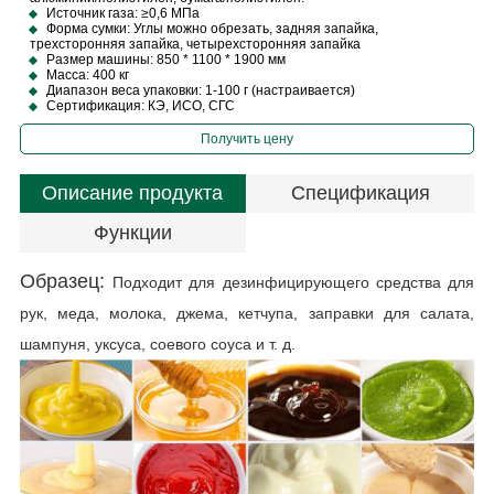
Источник газа: ≥0,6 МПа
Форма сумки: Углы можно обрезать, задняя запайка,
трехсторонняя запайка, четырехсторонняя запайка
Размер машины: 850 * 1100 * 1900 мм
Масса: 400 кг
Диапазон веса упаковки: 1-100 г (настраивается)
Сертификация: КЭ, ИСО, СГС
Получить цену
Описание продукта
Спецификация
Функции
Образец:
Подходит для дезинфицирующего средства для
рук, меда, молока, джема, кетчупа, заправки для салата,
шампуня, уксуса, соевого соуса и т. д.
Р