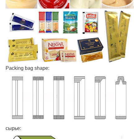
И
Packing bag shape:
сырье: