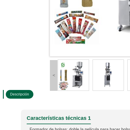
<
Descripción
Características técnicas 1
Formador de bolsas: doble la película para hacer bol