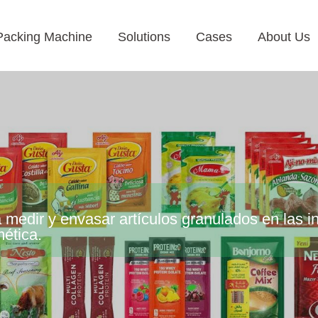
Packing Machine
Solutions
Cases
About Us
edir y envasar artículos granulados en las ind
ética.