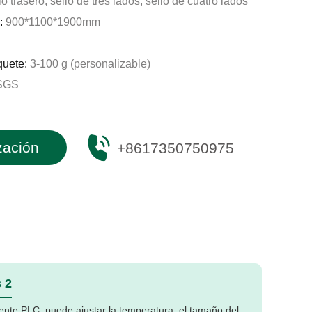
lo trasero, sello de tres lados, sello de cuatro lados
:
900*1100*1900mm
quete:
3-100 g (personalizable)
SGS
zación
+8617350750975
 2
ligente PLC, puede ajustar la temperatura, el tamaño del