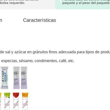
bolsa requerido.
paquete y el peso del paquete
n
Características
 de sal y azúcar en gránulos finos adecuada para tipos de prod
 especias, sésamo, condimentos, café, etc.