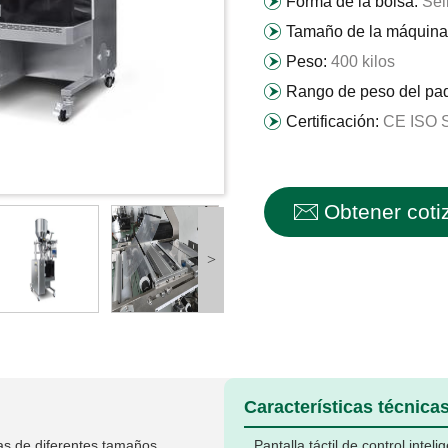
Forma de la bolsa:
Sel
Tamaño de la máquina
Peso:
400 kilos
Rango de peso del pa
Certificación:
CE ISO 
Obtener coti
>
Características técnicas
sas de diferentes tamaños
Pantalla táctil de control inte