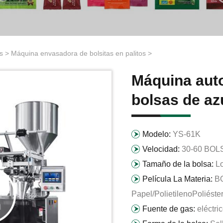
s
>
Máquina envasadora de bolsitas en palitos
>
Máquina aut
bolsas de az
Modelo:
YS-61K
Velocidad:
30-60 BOL
Tamaño de la bolsa:
L
Película La Materia:
BO
Papel/PolietilenoPoliéster
Fuente de gas:
eléctri