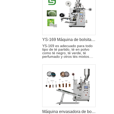
YS-169 Máquina de bolsitas de té para bolsas interiores y exteriores totalmente automática
YS-169 es adecuado para todo
tipo de té partido, té en polvo
como té negro, té verde, té
perfumado y otros tés mixtos....
Máquina envasadora de bolsitas de té Snus YS-40