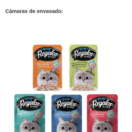
Cámaras de envasado:
V
l
P
F
T