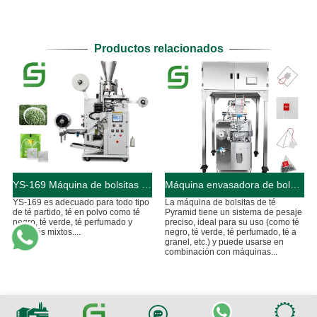
Productos relacionados
YS-169 Máquina de bolsitas de té para bolsas interiores y exteriores totalmente automática
Máquina envasadora de bolsas de té piramidal YS-ZF90
YS-169 es adecuado para todo tipo
La máquina de bolsitas de té
de té partido, té en polvo como té
Pyramid tiene un sistema de pesaje
negro, té verde, té perfumado y
preciso, ideal para su uso (como té
otros tés mixtos....
negro, té verde, té perfumado, té a
granel, etc.) y puede usarse en
combinación con máquinas...