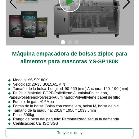
Máquina empacadora de bolsas ziploc para
alimentos para mascotas YS-SP180K
Modelo: YS-SP180K
Velocidad: 20-35 BOLSAS/MIN
Tamaño de la bolsa: Longitud: 90-260 (mm) Anchura: 120 -190 (mm)
Película Material: BOPP/Polietileno,Aluminio/Polietileno,
Papel/PolietilenoPolvester/Aluminador/Polvethvlene,papel de filtro
Fuente de gas: ≥0.6Mpa
Forma de la bolsa: Bolsa con cremallera, bolsa M, bolsa de pie
Tamaño de la máquina: 2018 * 1056 * 1033.5mm
Peso: 500kg
Rango de peso del paquete: Personalizado según la demanda
Certificación: CE, ISO,SGS
Получить цену