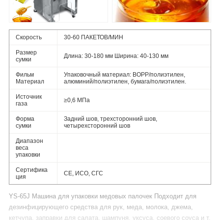
Скорость
30-60 ПАКЕТОВ/МИН
Размер
Длина: 30-180 мм Ширина: 40-130 мм
сумки
Фильм
Упаковочный материал: BOPP/полиэтилен,
Материал
алюминий/полиэтилен, бумага/полиэтилен.
Источник
≥0,6 МПа
газа
Форма
Задний шов, трехсторонний шов,
сумки
четырехсторонний шов
Диапазон
веса
упаковки
Сертифика
CE, ИСО, СГС
ция
YS-65J Машина для упаковки медовых палочек Подходит для
дезинфицирующего средства для рук, меда, молока, джема,
кетчупа, заправки для салата, шампуня, уксуса, соевого соуса и т.