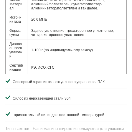
Фильм
Упаковочный материал: БОПП/полиэтилен,
Матери
алюминий/полветилен, бумага/полвестер/
ал
алюминизатор/полветвлен и так далее.
Источн
≥0,6 МПа
ик газа
Форма
Заднее уплотнение, трехстороннее уплотнение,
сумки
четырехстороннее уплотнение
Диапаз
он веса
1-100 г (по индивидуальному заказу)
упаковк
и
Сертиф
КЭ, ИСО, СГС
икация
Сенсорный экран интеллектуального управления ПЛК
Силос из нержавеющей стали 304
горизонтальный цилиндр с постоянной температурой
Типы пакетов : Наши машины широко используются для упаковки