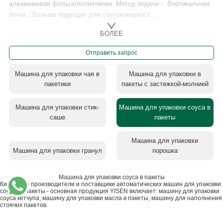
алюминиевая фольга/полиэтилен. Метод подачи： Вертикальная
бочка：Больше подходит для соусов/жидкост......
БОЛЕЕ
Отправить запрос
Машина для упаковки чая в
Машина для упаковки в
пакетики
пакеты с застежкой-молнией
Машина для упаковки стик-
Машина для упаковки соуса в
саше
пакеты
Машина для упаковки
Машина для упаковки гранул
порошка
Машина для упаковки соуса в пакеты
Китайские производители и поставщики автоматических машин для упаковки
соусов в пакеты - основная продукция YISEN включает: машину для упаковки
соуса кетчупа, машину для упаковки масла в пакеты, машину для наполнения
стоячих пакетов.