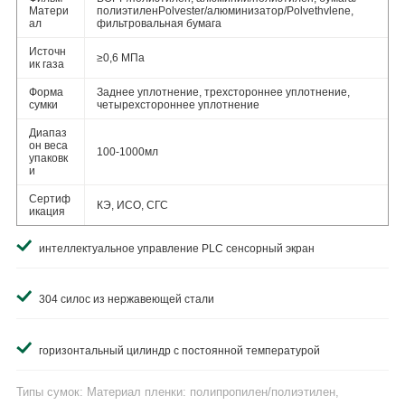
Матери
полиэтиленPolvester/алюминизатор/Polvethvlene,
ал
фильтровальная бумага
Источн
≥0,6 МПа
ик газа
Форма
Заднее уплотнение, трехстороннее уплотнение,
сумки
четырехстороннее уплотнение
Диапаз
он веса
100-1000мл
упаковк
и
Сертиф
КЭ, ИСО, СГС
икация
интеллектуальное управление PLC сенсорный экран
304 силос из нержавеющей стали
горизонтальный цилиндр с постоянной температурой
Типы сумок: Материал пленки: полипропилен/полиэтилен,