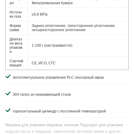
ал
Фильтровальная бумага
Источн
≥0,6 МПа
ик газа
Форма
Заднее уплотнение, трехстороннее уплотнение,
сумки
четырехстороннее уплотнение
Диапаз
он веса
1-100 г (настраивается)
упаковк
и
Сертиф
CE, ИСО, СГС
икация
интеллектуальное управление PLC сенсорный экран
304 силос из нержавеющей стали
горизонтальный цилиндр с постоянной температурой
Машина для упаковки медовых палочек Подходит для упаковки
жидкой пасты в пищевой, химической, бытовой химии и других