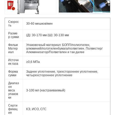
Скорос
30-60 мешков/мин
ть
Разме
(Д): 30-170 мм (Ш): 30-130 мм
р сумки
Фильм
Упаковочный материал: БОПП/полиэтилен,
Матер
алюминий/полэтиленбумага/полветиен. Полвестер/
иал
Алюминизатор/Полветвлен и так далее
Источн
≥0,6 МПа
ик газа
Форма
Заднее уплотнение, трехстороннее уплотнение,
сумки
четырехстороннее уплотнение
Диапаз
он
веса
3-100 мл (настраиваемый)
упаков
ки
Серти
фикац
КЭ, ИСО, СГС
ия