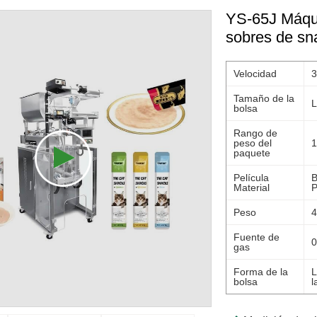
YS-65J Máqui
sobres de sn
Velocidad
3
Tamaño de la
L
bolsa
Rango de
peso del
1
paquete
Película
B
Material
P
Peso
4
Fuente de
0
gas
Forma de la
L
bolsa
l