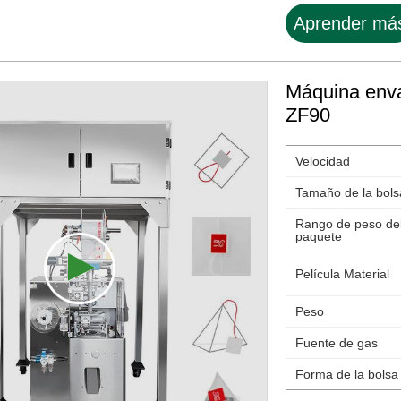
me......
Aprender má
Máquina enva
ZF90
Velocidad
Tamaño de la bols
Rango de peso de
paquete
Película Material
Peso
Fuente de gas
Forma de la bolsa