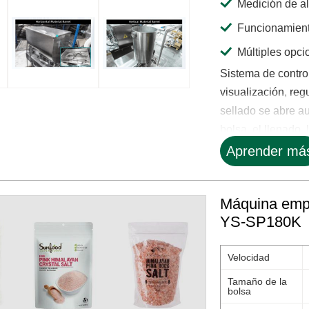
Medición de al
Funcionamiento
Múltiples opci
Sistema de contro
visualización, reg
sellado se abre au
bolsa, el llenado, 
Aprender má
Máquina empa
YS-SP180K
Velocidad
Tamaño de la
bolsa