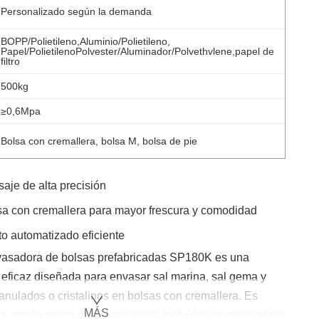
Personalizado según la demanda
BOPP/Polietileno,Aluminio/Polietileno,
Papel/PolietilenoPolvester/Aluminador/Polvethvlene,papel de
filtro
500kg
≥0,6Mpa
Bolsa con cremallera, bolsa M, bolsa de pie
aje de alta precisión
sa con cremallera para mayor frescura y comodidad
o automatizado eficiente
vasadora de bolsas prefabricadas SP180K es una
y eficaz diseñada para envasar sal marina, sal gema y
anulados o cristalinos en bolsas con cremallera. Es
MÁS
 amplia gama de aplicaciones, incluidos envases al por