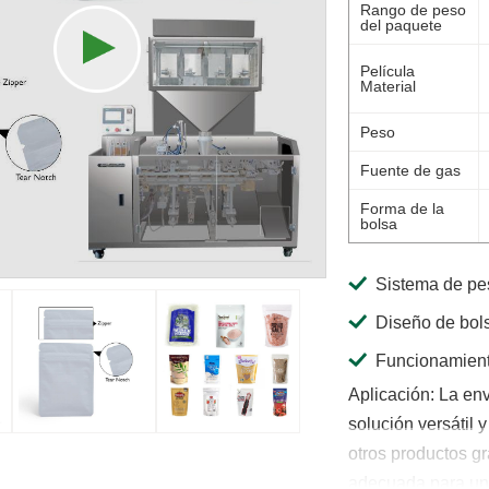
Rango de peso
del paquete
Película
Material
Peso
Fuente de gas
Forma de la
bolsa
Sistema de pes
Diseño de bol
Funcionamient
Aplicación: La en
solución versátil 
otros productos gr
adecuada para una