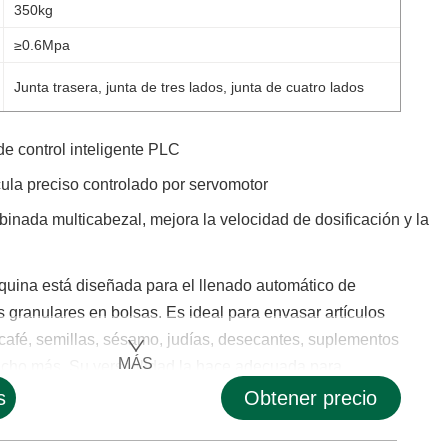
350kg
≥0.6Mpa
Junta trasera, junta de tres lados, junta de cuatro lados
 de control inteligente PLC
cula preciso controlado por servomotor
nada multicabezal, mejora la velocidad de dosificación y la
quina está diseñada para el llenado automático de
 granulares en bolsas. Es ideal para envasar artículos
 café, semillas, sésamo, judías, desecantes, suplementos
MÁS
cho más. Su versatilidad la hace adecuada para......
s
Obtener precio