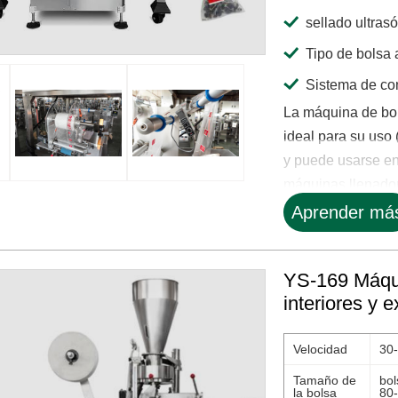
sellado ultras
Tipo de bolsa 
Sistema de co
La máquina de bol
ideal para su uso 
y puede usarse en
máquinas llenadora
Aprender má
YS-169 Máqui
interiores y 
Velocidad
30
Tamaño de
bol
la bolsa
80