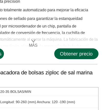
ta precisión
 totalmente automatizado para mejorar la eficacia
ones de sellado para garantizar la estanqueidad
l por microordenador de un chip, pantalla de
ulador de conversión de frecuencia, la cuchilla de
tomáticamente al cerrar la máquina. La fabricación de la
MÁS
la medición, el sellado, la impresión de la fecha y el......
s
Obtener precio
cadora de bolsas ziploc de sal marina
20-35 BOLSAS/MIN
Longitud: 90-260 (mm) Anchura: 120 -190 (mm)