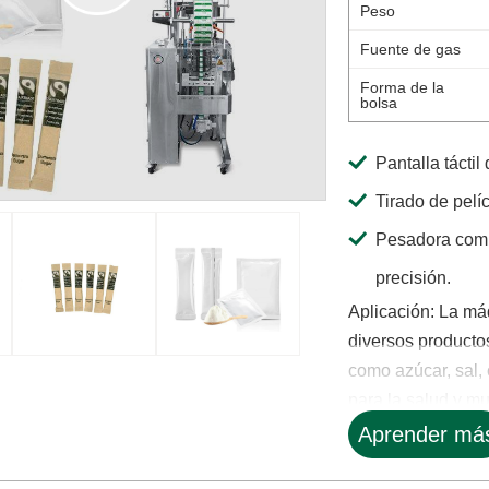
Peso
Fuente de gas
Forma de la
bolsa
Pantalla táctil
Tirado de pelí
Pesadora combi
precisión.
Aplicación: La má
diversos productos
como azúcar, sal,
para la salud y mu
Aprender má